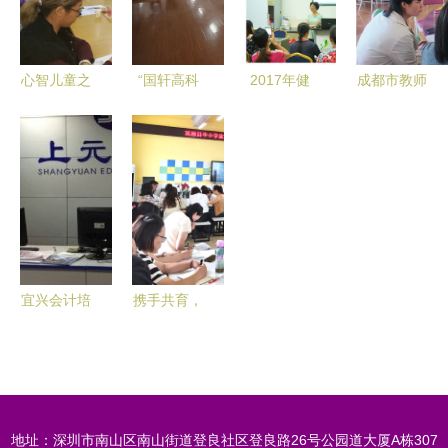
视角
心智儿童之
“国轩高科
2017年健
成都市教师
家十月份家
产品知
康管理师培
继续教育菜
长会议 携
识”专题培
训班又开课
单培训在大
手共育，点
训 赋能团
啦！——成
邑职高顺利
亮未来
队，驱动创
都中医药大
举行 探索
新
学营养师培
教育咨询与
训中心活动
培训新路径
记录
宜兴会计培
携手共育，
训掘进之道
赋能未来
2013年注
富顺县中小
册会计师培
学家庭教育
训的现实与
种子教师培
地址：深圳市南山区南山街道登良社区登良路26号公园道大厦A栋307