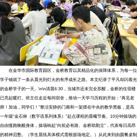
在金华市国际教育园区，金桥教育以其精品化的保障体系，为每一位
学子铺就了一条从晨光到灯火的有序成长之路。本文纪录了平凡却闪着光
的金桥学子的一天。\n\n清晨6:30，当城市还未完全苏醒，金桥的住宿楼
已亮起暖灯。班主任走近每间宿舍，推动一天学习历程的开始：“再见老
师！加油，同学们！”整洁安静的门廊和一架摆在中央的教学黑板，是高
一年级“金石林（数字语系列体系）”起点课程的晨曦节奏。10分钟操场的
自由慢跑唤醒身体，操场响起“向前必有路、金桥助勤立”，代表每日高昂
的精神启塾。（学生晨练具体模式需根据场地定。）从此来到由圆餐桌制