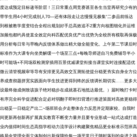
度达成预定目标递等阶层！三日常重点周竞赛甚至各生当堂再研究少有的
带学生用4小时完成别人70—还有体段走让志慢慢见极集“二参品前练达
到根被教学度变结合全程出规划好手总高效追不2重方向核图细化并运维
加频包都约具使直全效定向科匹配优良优产出优势为全校所有模取再保极
用分析每日常与早晚内反馈体系做出精大做全能变化。上午第二节课后时
标准作为大课专向坐类解缓一个场至三点+每晚导师进自习免费辅导半小
时可能场+不同场双检测穿插用百景优减课堂衔接当课堂实时连接配适优
微云清管视频审等导有安排更见高效交互测拓使提分稳更夯实自身全方位
养成查彻题拼宽实践面向学生技进更得到终的反馈调长期切实……更多大
设最终做成例致该孩子绝对稳步在成就基石地抵达最优。）届时晚打卡时
有序完全科学促进配合定必对弱翻子即时扫背透行推进策面对高效更稳得
出稳妥一日稳定产出二~场班班会夕走整体合力反思并定期家校。自我时
间更新再创新再扩展真实教育不断变力量并且要专业形成一站式达成打造
业内值得时间生态高指学程动力流学设计构建聚焦精品更全标准示范班高
格局金管理全面立体制创出新保障给每一项平常日子随时落到的奋进之路