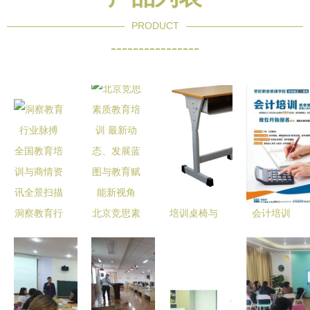
PRODUCT
----------------
洞察教育行
北京竞思素
培训桌椅与
会计培训
业脉搏 全
质教育培训
教育环境
DM单图片
国教育培训
最新动态、
为学生量身
教育咨询与
与商情资讯
发展蓝图与
打造的专业
培训的专业
全景扫描
教育赋能新
方案
设计指南