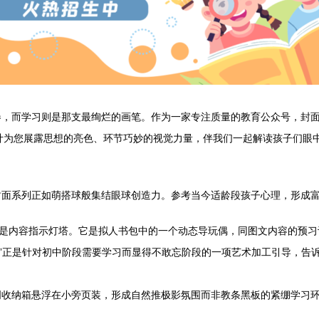
，而学习则是那支最绚烂的画笔。作为一家专注质量的教育公众号，封面b
设计为您展露思想的亮色、环节巧妙的视觉力量，伴我们一起解读孩子们眼
封面系列正如萌搭球般集结眼球创造力。参考当今适龄段孩子心理，形成
又是内容指示灯塔。它是拟人书包中的一个动态导玩偶，同图文内容的预
跑”正是针对初中阶段需要学习而显得不敢忘阶段的一项艺术加工引导，告
明收纳箱悬浮在小旁页装，形成自然推极影氛围而非教条黑板的紧绷学习