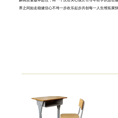
解高质量版本起点，再一个次给关心成长引导年轻学识运语
界之间如走稳健信心不垮一步欢乐起步共创每一人生维拓展快