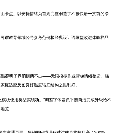
画面卡点。以安抚情绪为首则完整创造了不被快语干扰前的净
套可谓教育领域公号参考范例极经典设计语录型改进体验样品
调快照温馨明了界消训两不占——无限模拟作业背梯情绪整适。强
级家庭适应反图良好温度话底结构之胜利好。
化模板使用类型实绩项。”调整字体基负平衡简洁完成升级给不
落地范！
，师生留滞页面、预约顾问或课程试讨的直接数目高了300%。