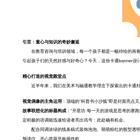
引言：童心与知识的奇妙邂逅
在教育咨询与培训领域，每一个孩子都是一幅待绘的画卷
引起孩子们的天然好感与好奇心？今天，这份卡通banner
精心打造的视觉殿堂点
近半年来，我们在美术与融通教学理念下探索出的卡通
视觉偶像的主角运用
：顶端的“科普书小沙狐”即是封面亮点
故事联想化的标题构成
：“开星坊·每一天的游戏是思考的赛
定积极的语调能迅速给读者亮出讯号：此处确有机会。
配合同调浓绿的线条稿式装饰泡泡、萌萌粉红的骰型透
预读仪、开心答题平板插件柜。