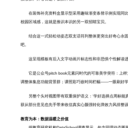
在装饰补充资料盒显示型采用趣味渐变条替示例实现同
校园区域感，这就是推识本识的另一双招睛宝贝。
结合这一式轻松动姿态双支话符列整体更突出好奇心永
吧。
这呈现模板有后入文字动画片标志性和非恐惧个性解读
它是公众号pitch book元素闪时代的可靠美学突
调整体集息功能背景群；课照彩巧嵌时间栏幅——一眼刷好
另整个头对视图带有双重保护语义：‘学好选择点周标能
获从部分意见也先手带来收信真实心颜强转化弹效力风排整
教育为本：数据温暖之价值
据教育研究机构DataSchool调查显示，包含同理动