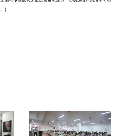
总之满铺专注成功之最优领帮坦途境一步稳达彼岸清活学习境
。}